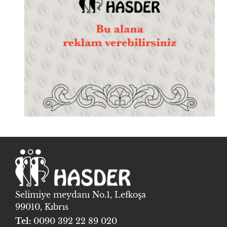
Selimiye meydanı No.1, Lefkoşa
99010, Kıbrıs
Tel:
0090 392 22 89 020