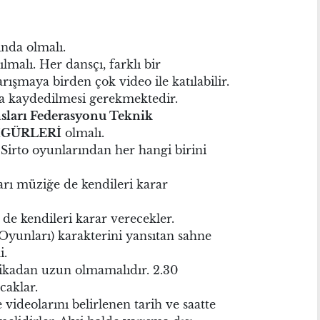
ında olmalı.
lmalı. Her dansçı, farklı bir
rışmaya birden çok video ile katılabilir.
na kaydedilmesi gerekmektedir.
sları Federasyonu Teknik
İGÜRLERİ
olmalı.
 Sirto oyunlarından her hangi birini
arı müziğe de kendileri karar
 de kendileri karar verecekler.
yunları) karakterini yansıtan sahne
i.
kadan uzun olmamalıdır. 2.30
caklar.
videolarını belirlenen tarih ve saatte