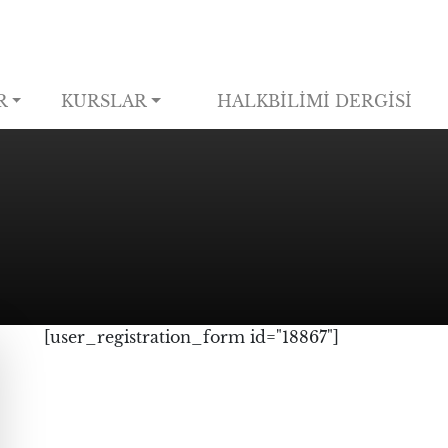
R
KURSLAR
HALKBİLİMİ DERGİSİ
[user_registration_form id="18867"]