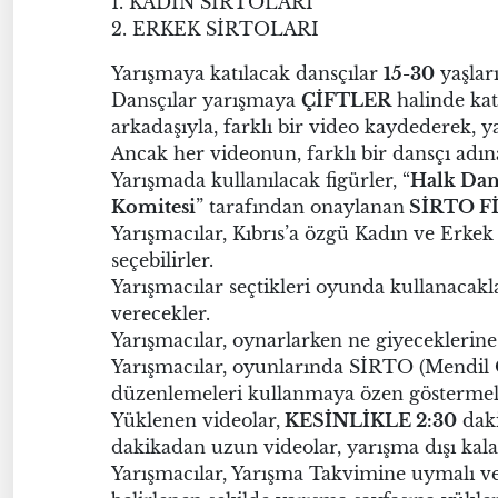
1. KADIN SİRTOLARI
2. ERKEK SİRTOLARI
Yarışmaya katılacak dansçılar
15-30
yaşlar
Dansçılar yarışmaya
ÇİFTLER
halinde katı
arkadaşıyla, farklı bir video kaydederek, ya
Ancak her videonun, farklı bir dansçı adı
Yarışmada kullanılacak figürler, “
Halk Dan
Komitesi
” tarafından onaylanan
SİRTO F
Yarışmacılar, Kıbrıs’a özgü Kadın ve Erkek
seçebilirler.
Yarışmacılar seçtikleri oyunda kullanacakl
verecekler.
Yarışmacılar, oynarlarken ne giyeceklerine
Yarışmacılar, oyunlarında SİRTO (Mendil O
düzenlemeleri kullanmaya özen göstermel
Yüklenen videolar,
KESİNLİKLE 2:30
daki
dakikadan uzun videolar, yarışma dışı kala
Yarışmacılar, Yarışma Takvimine uymalı ve 