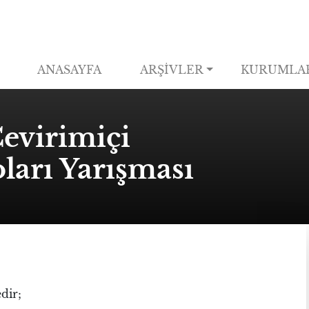
ANASAYFA
ARŞİVLER
KURUMLA
Çevirimiçi
arı Yarışması
dir;