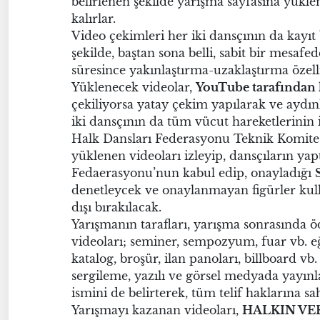
belirlenen şekilde yarışma sayfasına yüklem
kalırlar.
Video çekimleri her iki dansçının da kayı
şekilde, baştan sona belli, sabit bir mesafe
süresince yakınlaştırma-uzaklaştırma özell
Yüklenecek videolar,
YouTube tarafından 
çekiliyorsa yatay çekim yapılarak ve aydın
iki dansçının da tüm vücut hareketlerinin i
Halk Dansları Federasyonu Teknik Komite
yüklenen videoları izleyip, dansçıların yapt
Fedaerasyonu’nun kabul edip, onayladığı
denetleycek ve onaylanmayan figürler kul
dışı bırakılacak.
Yarışmanın tarafları, yarışma sonrasında 
videoları; seminer, sempozyum, fuar vb. eğ
katalog, broşür, ilan panoları, billboard 
sergileme, yazılı ve görsel medyada yayınl
ismini de belirterek, tüm telif haklarına sah
Yarışmayı kazanan videoları,
HALKIN VE