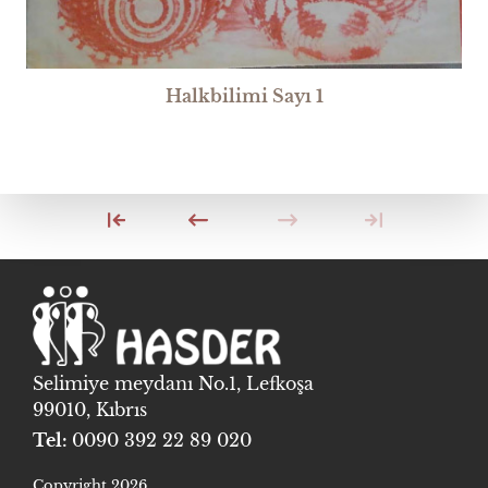
Halkbilimi Sayı 1
Selimiye meydanı No.1, Lefkoşa
99010, Kıbrıs
Tel:
0090 392 22 89 020
Copyright 2026