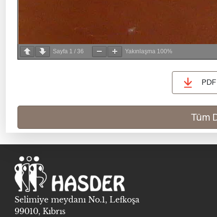
Sayfa
1
/
36
Yakınlaşma
100%
PDF 
Tüm D
Selimiye meydanı No.1, Lefkoşa
99010, Kıbrıs