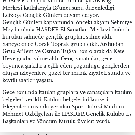
HASDER Gençlik Kulübü’nün bu yıl AB Bilgi
Merkezi katkılarıyla 13’üncüsünü düzenlediği
Lefkoşa Gençlik Günleri devam ediyor.
Gençlik Günleri kapsamında, önceki akşam Selimiye
Meydanı’nda HASDER El Sanatları Merkezi önünde
kurulan sahnede gençlik grupları sahne aldı.
Saneye önce Çorak Toprak grubu çıktı. Ardından
Grub ArTem ve Osman Tuğsal son olarak da Kete
Heye grubu sahne aldı. Genç sanatçılar, gece
boyunca şarkılara eşlik eden çoğunluğu gençlerden
oluşan izleyenlere güzel bir müzik ziyafeti sundu ve
keyifli saatler yaşattı.
Gece sonunda katılan gruplara ve sanatçılara katılım
belgeleri verildi. Katılım belgelerini konseri
izleyenler arasında yer alan Spor Dairesi Müdürü
Mehmet Özbilgehan ile HASDER Gençlik Kulübü Eş
Başkanları ve Yönetim Kurulu üyeleri verdi.