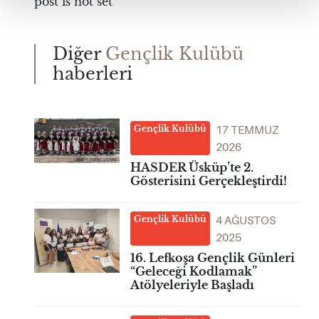
post is not set
Diğer
Gençlik Kulübü
haberleri
17 TEMMUZ
Gençlik Kulübü
2026
HASDER Üsküp’te 2.
Gösterisini Gerçekleştirdi!
4 AĞUSTOS
Gençlik Kulübü
2025
16. Lefkoşa Gençlik Günleri
“Geleceği Kodlamak”
Atölyeleriyle Başladı