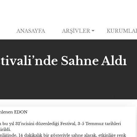
ANASAYFA
ARŞİVLER
KURUMLA
vali’nde Sahne Aldı
zenlenen EDON
u yıl 32’ncisini düzenlediği Festival, 3-5 Temmuz tarihleri
rildi.
nliğinde, 14 dakikalık bir gösteriyle sahne alarak, etkinliğe renk