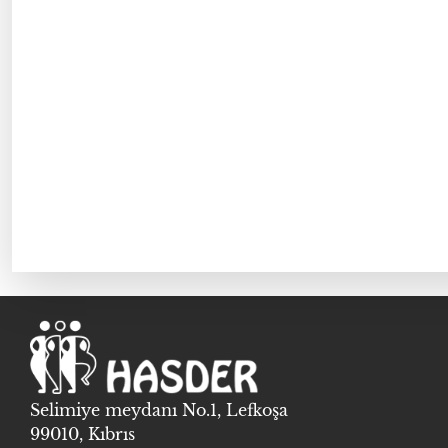
Selimiye meydanı No.1, Lefkoşa
99010, Kıbrıs