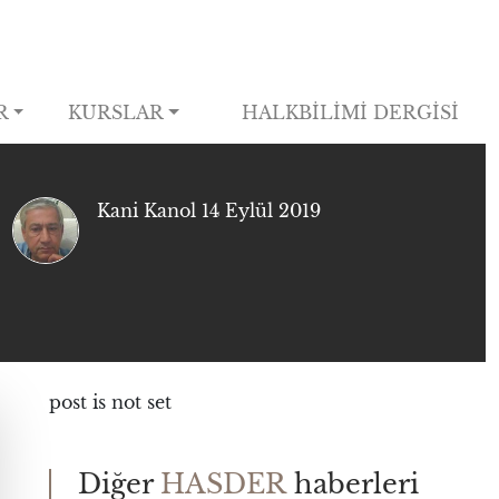
R
KURSLAR
HALKBİLİMİ DERGİSİ
Kani Kanol
14 Eylül 2019
post is not set
Diğer
HASDER
haberleri