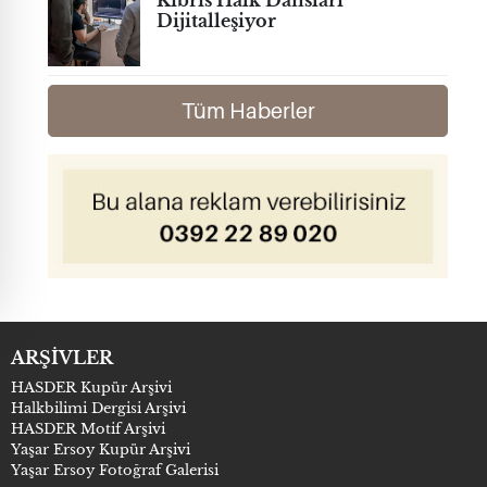
Kıbrıs Halk Dansları
Dijitalleşiyor
Tüm Haberler
ARŞİVLER
HASDER Kupür Arşivi
Halkbilimi Dergisi Arşivi
HASDER Motif Arşivi
Yaşar Ersoy Kupür Arşivi
Yaşar Ersoy Fotoğraf Galerisi