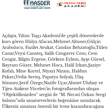
Açılışta, Yıltan Taşçı Akademi’de çeşitli dönemlerde
kurs gören Hülya Afacan,Mehmet Altuner,Gülçin
Arabulucu, Fazilet Avukat, Candan Behzatoğlu,Tülen
Canar,Veysi Canateş, Salih Cengaver Cem, Cem
Cengiz, Bilgin Ergene, Görkem Eylem, Ayşe Gürsel,
Bayram Güzer, Mehmet Hoca, Halil Irkım,Şaziye
Kofalı, Mine Kurtel, Niyazi Nizam, Haldun
Pakarı,Vedia Serteş, Papatya Solyalı, Ulaş
Sönmez,Şerif Özege,Nazife Uçar,Ahmet Ulubay ve
Tijen Atakent Yücelen’in fotoğraflarından oluşan
“Objektifimizden” sergisi de “M. Necati Özkan Sergi
Salonu”nda sanatseverlerin beğenisine sunulacak.
Ülkemiz sanatına önemli bir ivme kazandıracağına