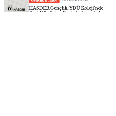
Gençlik Kulübü
HASDER Gençlik, YDÜ Koleji’nde
Geri Dönüşüm Projesi’ni inceledi
30 NISAN 2018
Çocuk Kulübü
Hasder Çocuk Kulübü’nden 1 Haziran
Mesajı
30 NISAN 2018
Çocuk Kulübü
HASDER Çocuk Halk Dansları Ekibi
Bursa’da 23 Nisan Şenliklerine Katıldı
30 NISAN 2018
Çocuk Kulübü